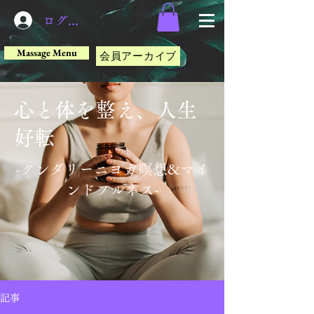
ログイン
Massage Menu
会員アーカイブ
心と体を整え、人生
好転
​-クンダリーニヨガ瞑想&マイ
ンドフルネス-
記事