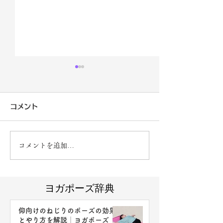
コメント
コメントを追加…
【6月スタート生】開催ス
【動画プレゼン
ケジュール｜クンダリー
繊細さんの人間
ニヨガ＆マインドフルネ
クになる「ゲシ
ヨガポーズ辞典
ス4ヶ月プログラム
の祈り」｜心に
仰向けのねじりのポーズの効果
とやり方を解説│ヨガポーズ
きたい名文