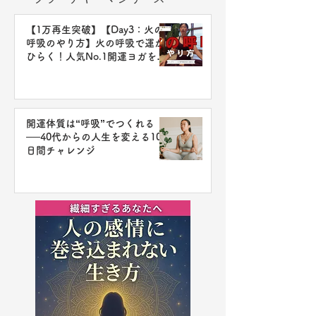
【1万再生突破】【Day3：火の
呼吸のやり方】火の呼吸で運が
ひらく！人気No.1開運ヨガを体
験しよう
開運体質は“呼吸”でつくれる
──40代からの人生を変える10
日間チャレンジ