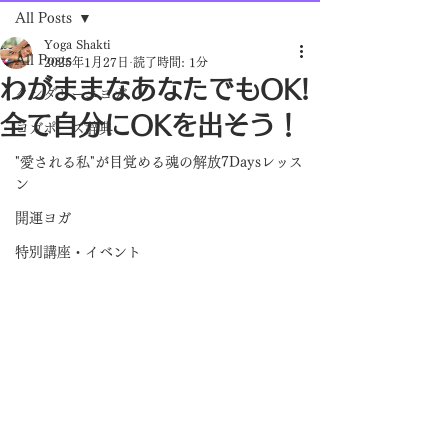
All Posts
Yoga Shakti
All Posts
2025年1月27日
読了時間: 1分
わがままなあなたでもOK!
クンダリーニヨガ
全て自分にOKを出そう！
ヨガポーズ辞典
"愛される私"が目覚める魂の解放7Daysレッス
ン
開運ヨガ
特別講座・イベント