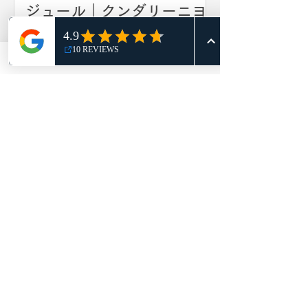
ジュール｜クンダリーニヨ
ガ＆マインドフルネス4ヶ月
プログラム
【動画プレゼント】HSP繊
細さんの人間関係がラクに
なる「ゲシュタルトの祈
リラックス＆デトックスポーズ