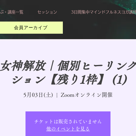
ぶ・講座一覧
セッション
3日間集中マインドフルネスヨガ講
会員アーカイブ
女神解放｜個別ヒーリン
ション【残り1枠】 (1)
5月03日(土)
  |  
Zoomオンライン開催
チケットは販売されていません
他のイベントを見る