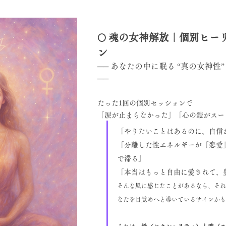
🌕 魂の女神解放｜個別ヒ
ン
── あなたの中に眠る “真の女神性
──
たった1回の個別セッションで
「涙が止まらなかった」「心の鎧がスー
「やりたいことはあるのに、自信
「分離した性エネルギーが「恋愛
で滞る」
「本当はもっと自由に愛されて、
そんな風に感じたことがあるなら、それ
なたを目覚めへと導いているサインかも