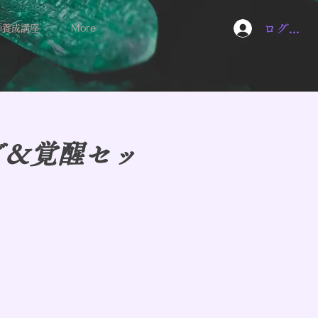
ログイン
師養成講座
More
グ＆覚醒セッ