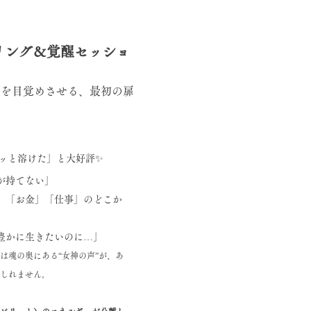
ーリング＆覚醒セッショ
” を目覚めさせる、最初の扉 
ッと溶けた」と大好評✨
が持てない」
」「お金」「仕事」のどこか
豊かに生きたいのに…」
は魂の奥にある“女神の声”が、あ
しれません。