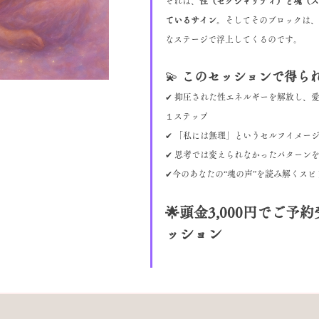
それは、
性（セクシャリティ）と魂（ス
ているサイン
。そしてそのブロックは、“
なステージで浮上してくるのです。
💫 
このセッションで得ら
✔ 抑圧された性エネルギーを解放し、
１ステップ
✔ 「私には無理」というセルフイメー
✔ 思考では変えられなかったパターン
✔今のあなたの“魂の声”を読み解くス
🌟頭金3,000円でご
ッション