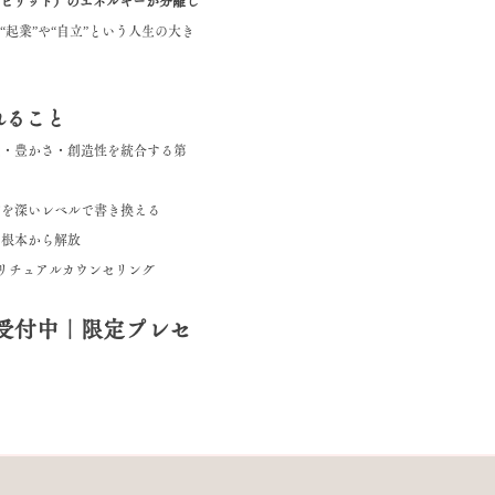
ピリット）のエネルギーが分離し
起業”や“自立”という人生の大き
れること
愛・豊かさ・創造性を統合する第
ジを深いレベルで書き換える
を根本から解放
ピリチュアルカウンセリング
予約受付中｜限定プレセ