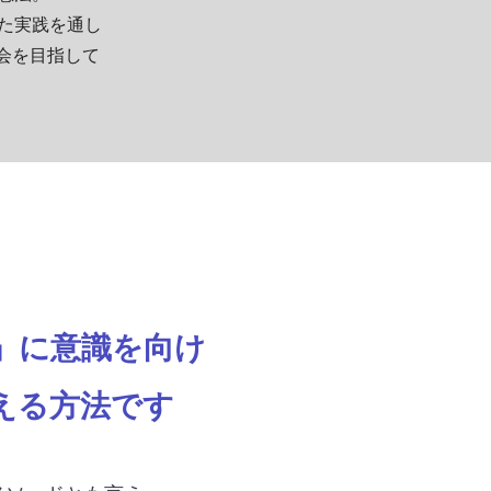
せた実践を通し
会を目指して
」に意識を向け
える方法です