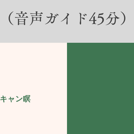
（音声ガイド45分
スキャン瞑