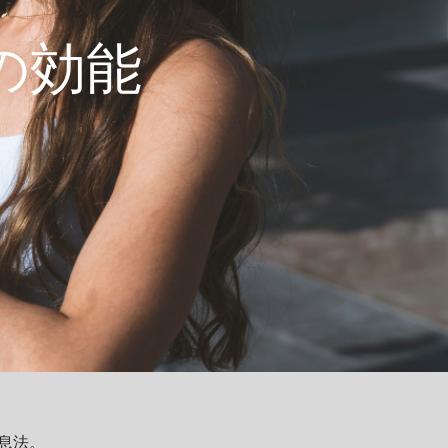
の効能
息法。