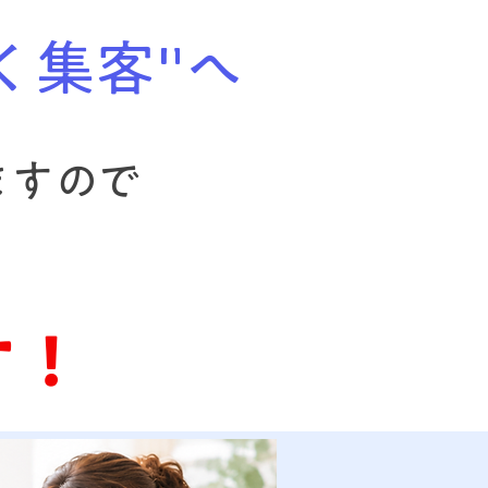
く集客"へ
ますので
す！