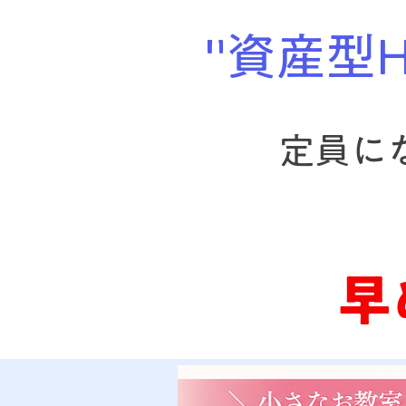
"資産型
​定員
​